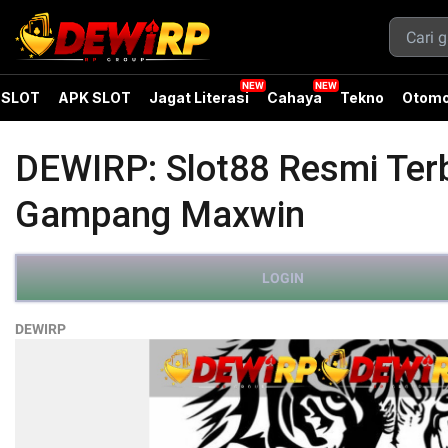
SLOT
APK SLOT
Jagat Literasi
Cahaya
Tekno
Otomo
DEWIRP: Slot88 Resmi Terb
Gampang Maxwin
LOGIN
DEWIRP