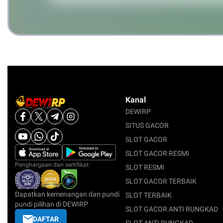
Kanal
DEWIRP
SITUS GACOR
SLOT GACOR
SLOT GACOR RESMI
Penghargaan dan sertifikat:
SLOT RESMI
SLOT GACOR TERBAIK
Dapatkan kemenangan dan pundi
SLOT TERBAIK
pundi pilihan di DEWIRP
SLOT GACOR ANTI RUNGKAD
DAFTAR
SLOT ANTI RUNGKAD