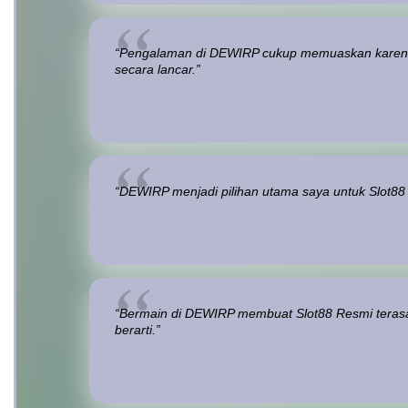
“Pengalaman di DEWIRP cukup memuaskan karena 
secara lancar.”
“DEWIRP menjadi pilihan utama saya untuk Slot88 
“Bermain di DEWIRP membuat Slot88 Resmi terasa 
berarti.”