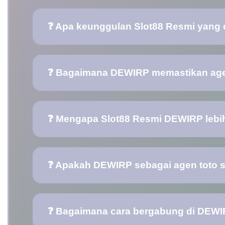
❓ Apa keunggulan Slot88 Resmi yang d
❓ Bagaimana DEWIRP memastikan agen
❓ Mengapa Slot88 Resmi DEWIRP lebih
❓ Apakah DEWIRP sebagai agen toto s
❓ Bagaimana cara bergabung di DEWIRP